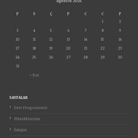
Ağustos 2026
P
S
Ç
P
C
C
P
1
2
3
4
5
6
7
8
9
10
11
12
13
14
15
16
17
18
19
20
21
22
23
24
25
26
27
28
29
30
31
« Kas
SAYFALAR
Ders Programımız
Etkinliklerimiz
İletişim