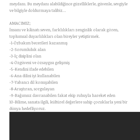
meydanı. Bu meydanı alabildiğince güzelliklerle, güvenle, sevgiyle
ve bilgiyle doldurmaya talibiz…
AMACIMIZ;
İnsanı ve kâinatı seven, farklılıkları zenginlik olarak gören,
toplumsal duyarlılıkları olan bireyler yetiştirmek.
-1-Özbakım becerileri kazanmış
-2-Sorumluluk alan
-3-İç disiplini olan
-4-Özgüveni ve özsaygısı gelişmiş
-5-Kendini ifade edebilen
-6-Ana dilini iyi kullanabilen
-7-Yabancı dil konuşabilen
-8-Araştıran, sorgulayan
-9-Bağımsız davranabilen fakat ekip ruhuyla hareket eden
10-Bilime, sanata ilgili, kültürel değerlere sahip çocuklarla yeni bir
dünya hedefliyoruz.